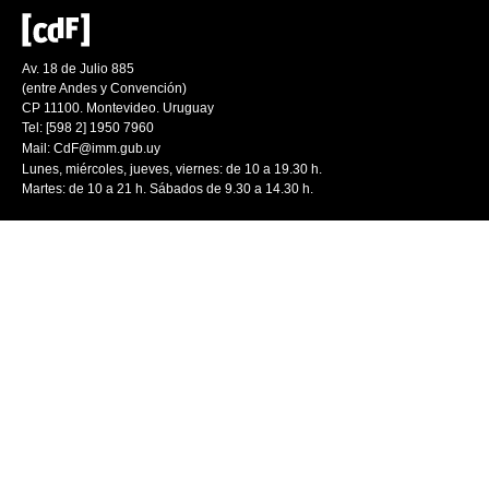
Av. 18 de Julio 885
(entre Andes y Convención)
CP 11100. Montevideo. Uruguay
Tel: [598 2] 1950 7960
Mail:
CdF@imm.gub.uy
Lunes, miércoles, jueves, viernes: de 10 a 19.30 h.
Martes: de 10 a 21 h. Sábados de 9.30 a 14.30 h.