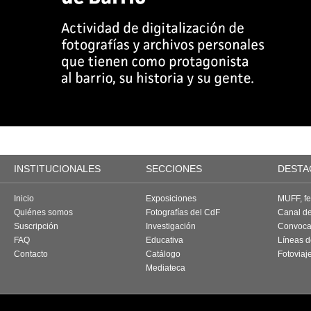
INSTITUCIONALES
SECCIONES
DESTA
Inicio
Exposiciones
MUFF, fes
Quiénes somos
Fotografías del CdF
Canal d
Suscripción
Investigación
Convoca
FAQ
Educativa
Líneas d
Contacto
Catálogo
Fotoviaj
Mediateca