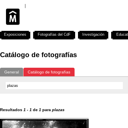
Exposiciones
Fotografías del CdF
Investigación
Educat
Catálogo de fotografías
General
Catálogo de fotografías
Resultados
1
-
1
de
1
para
plazas