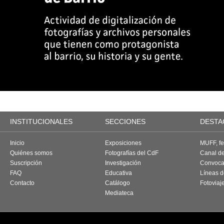
INSTITUCIONALES
SECCIONES
DESTA
Inicio
Exposiciones
MUFF, fes
Quiénes somos
Fotografías del CdF
Canal d
Suscripción
Investigación
Convoca
FAQ
Educativa
Líneas d
Contacto
Catálogo
Fotoviaj
Mediateca