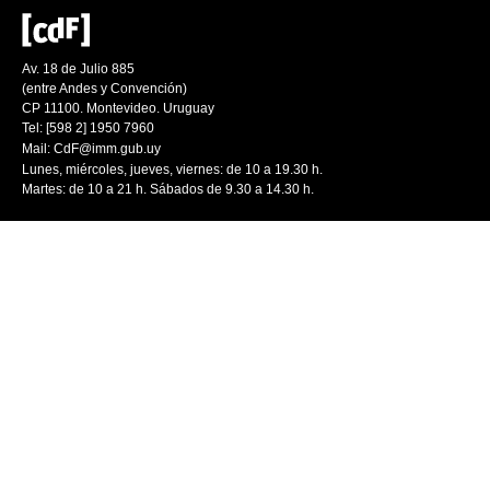
Av. 18 de Julio 885
(entre Andes y Convención)
CP 11100. Montevideo. Uruguay
Tel: [598 2] 1950 7960
Mail:
CdF@imm.gub.uy
Lunes, miércoles, jueves, viernes: de 10 a 19.30 h.
Martes: de 10 a 21 h. Sábados de 9.30 a 14.30 h.