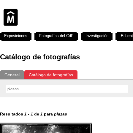
Exposiciones
Fotografías del CdF
Investigación
Educat
Catálogo de fotografías
General
Catálogo de fotografías
Resultados
1
-
1
de
1
para
plazas