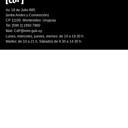
Av. 18 de Julio 885
(entre Andes y Convención)
CP 11100. Montevideo. Uruguay
Tel: [598 2] 1950 7960
Mail:
CdF@imm.gub.uy
Lunes, miércoles, jueves, viernes: de 10 a 19.30 h.
Martes: de 10 a 21 h. Sábados de 9.30 a 14.30 h.