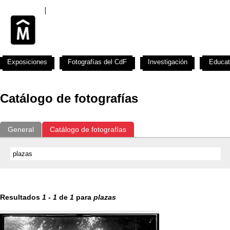
Exposiciones
Fotografías del CdF
Investigación
Educat
Catálogo de fotografías
General
Catálogo de fotografías
Resultados
1
-
1
de
1
para
plazas