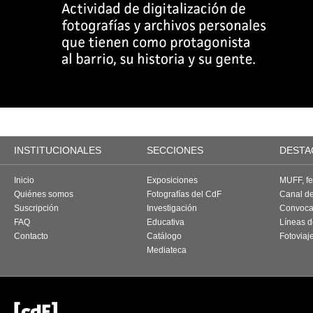
INSTITUCIONALES
SECCIONES
DESTA
Inicio
Exposiciones
MUFF, fes
Quiénes somos
Fotografías del CdF
Canal d
Suscripción
Investigación
Convoca
FAQ
Educativa
Líneas d
Contacto
Catálogo
Fotoviaj
Mediateca