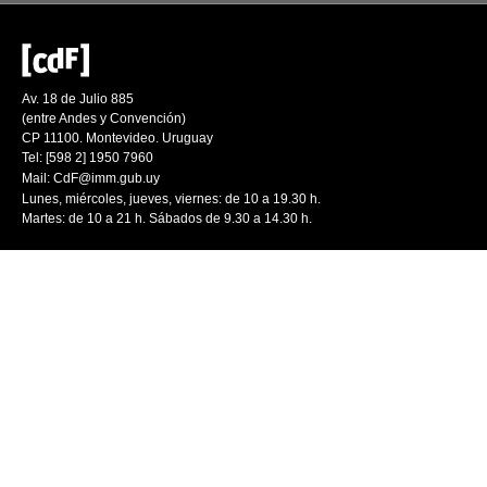
Av. 18 de Julio 885
(entre Andes y Convención)
CP 11100. Montevideo. Uruguay
Tel: [598 2] 1950 7960
Mail:
CdF@imm.gub.uy
Lunes, miércoles, jueves, viernes: de 10 a 19.30 h.
Martes: de 10 a 21 h. Sábados de 9.30 a 14.30 h.