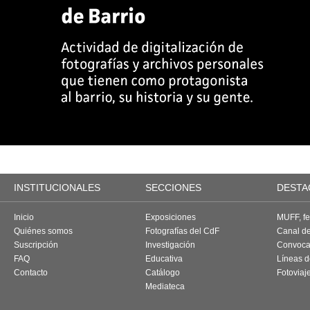
INSTITUCIONALES
SECCIONES
DESTA
Inicio
Exposiciones
MUFF, fes
Quiénes somos
Fotografías del CdF
Canal d
Suscripción
Investigación
Convoca
FAQ
Educativa
Líneas d
Contacto
Catálogo
Fotoviaj
Mediateca