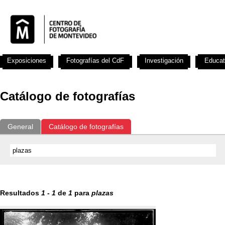
Exposiciones
Fotografías del CdF
Investigación
Educat
Catálogo de fotografías
General
Catálogo de fotografías
Resultados
1
-
1
de
1
para
plazas