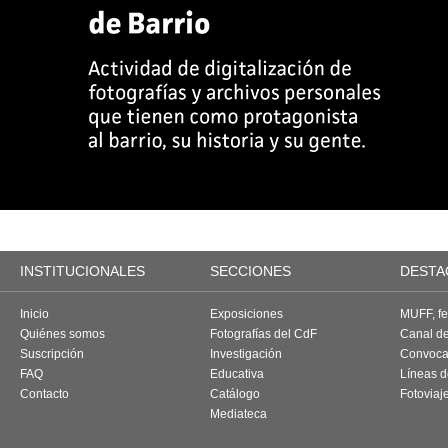
INSTITUCIONALES
SECCIONES
DESTA
Inicio
Exposiciones
MUFF, fes
Quiénes somos
Fotografías del CdF
Canal d
Suscripción
Investigación
Convoca
FAQ
Educativa
Líneas d
Contacto
Catálogo
Fotoviaj
Mediateca