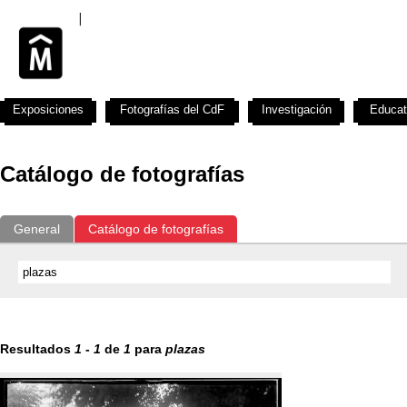
Exposiciones
Fotografías del CdF
Investigación
Educat
Catálogo de fotografías
General
Catálogo de fotografías
Resultados
1
-
1
de
1
para
plazas