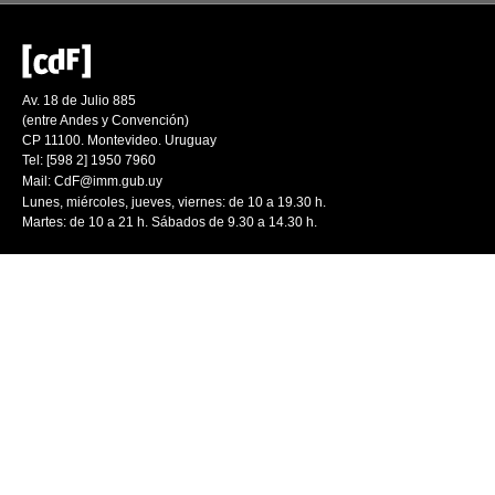
Av. 18 de Julio 885
(entre Andes y Convención)
CP 11100. Montevideo. Uruguay
Tel: [598 2] 1950 7960
Mail:
CdF@imm.gub.uy
Lunes, miércoles, jueves, viernes: de 10 a 19.30 h.
Martes: de 10 a 21 h. Sábados de 9.30 a 14.30 h.