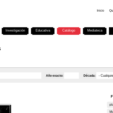
Inicio
Qu
Investigación
Educativa
Catálogo
Mediateca
s
Año exacto:
Década:
F
pl
Mu