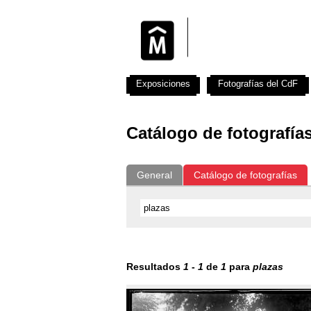
Exposiciones
Fotografías del CdF
Catálogo de fotografía
General
Catálogo de fotografías
Resultados
1
-
1
de
1
para
plazas