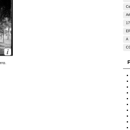
Ce
Ar
17
E
A
C
P
rro.