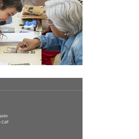
Razón
e CdF