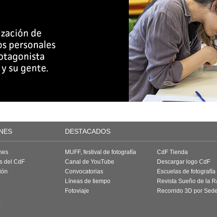
NES
DESTACADOS
nes
MUFF, festival de fotografía
CdF Tienda
as del CdF
Canal de YouTube
Descargar logo CdF
ión
Convocatorias
Escuelas de fotografía
Líneas de tiempo
Revista Sueño de la 
Fotoviaje
Recorrido 3D por Sed
a