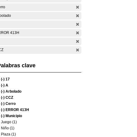
rro
bolado
RROR 413H
CZ
alabras clave
(-)
17
(-)
A
(-)
Arbolado
(-)
CCZ
(-)
Cerro
(-)
ERROR 413H
(-)
Municipio
Juego (1)
Niño (1)
Plaza (1)