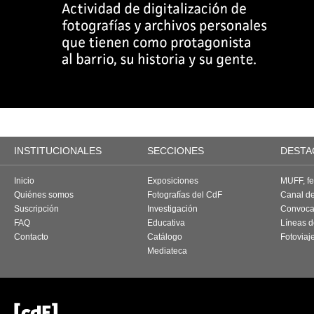
INSTITUCIONALES
SECCIONES
DESTA
Inicio
Exposiciones
MUFF, fes
Quiénes somos
Fotografías del CdF
Canal d
Suscripción
Investigación
Convoca
FAQ
Educativa
Líneas d
Contacto
Catálogo
Fotoviaj
Mediateca