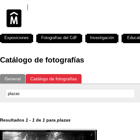
Exposiciones
Fotografías del CdF
Investigación
Educat
Catálogo de fotografías
General
Catálogo de fotografías
Resultados
1
-
1
de
1
para
plazas