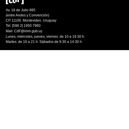
Av. 18 de Julio 885
(entre Andes y Convención)
CP 11100. Montevideo. Uruguay
Tel: [598 2] 1950 7960
Mail:
CdF@imm.gub.uy
Lunes, miércoles, jueves, viernes: de 10 a 19.30 h.
Martes: de 10 a 21 h. Sábados de 9.30 a 14.30 h.