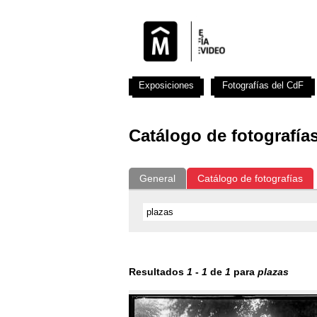
Exposiciones
Fotografías del CdF
Catálogo de fotografía
General
Catálogo de fotografías
Resultados
1
-
1
de
1
para
plazas