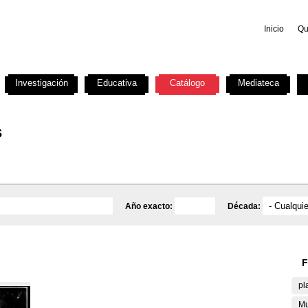
Inicio
Qu
Investigación
Educativa
Catálogo
Mediateca
s
Año exacto:
Década:
F
pl
Mu