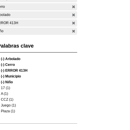
rro
bolado
RROR 413H
ño
alabras clave
(-)
Arbolado
(-)
Cerro
(-)
ERROR 413H
(-)
Municipio
(-)
Niño
17 (1)
A (1)
CCZ (1)
Juego (1)
Plaza (1)