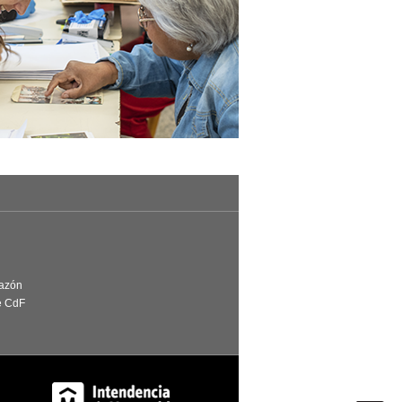
Razón
e CdF