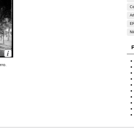
Ce
Ar
E
Ni
P
rro.