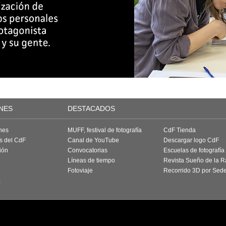
NES
DESTACADOS
nes
MUFF, festival de fotografía
CdF Tienda
as del CdF
Canal de YouTube
Descargar logo CdF
ión
Convocatorias
Escuelas de fotografía
Líneas de tiempo
Revista Sueño de la 
Fotoviaje
Recorrido 3D por Sed
a