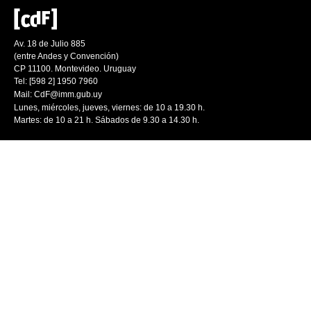
Av. 18 de Julio 885
(entre Andes y Convención)
CP 11100. Montevideo. Uruguay
Tel: [598 2] 1950 7960
Mail:
CdF@imm.gub.uy
Lunes, miércoles, jueves, viernes: de 10 a 19.30 h.
Martes: de 10 a 21 h. Sábados de 9.30 a 14.30 h.