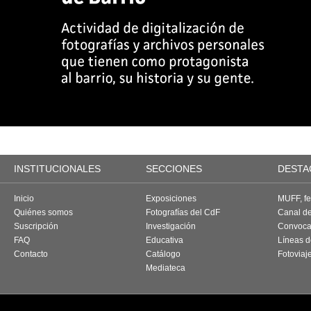
INSTITUCIONALES
SECCIONES
DESTA
Inicio
Exposiciones
MUFF, fes
Quiénes somos
Fotografías del CdF
Canal d
Suscripción
Investigación
Convoca
FAQ
Educativa
Líneas d
Contacto
Catálogo
Fotoviaj
Mediateca