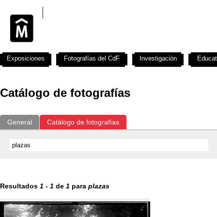
Exposiciones
Fotografías del CdF
Investigación
Educat
Catálogo de fotografías
General
Catálogo de fotografías
Resultados
1
-
1
de
1
para
plazas