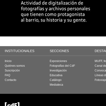
INSTITUCIONALES
SECCIONES
DESTA
Inicio
Exposiciones
MUFF, fes
Quiénes somos
Fotografías del CdF
Canal d
Suscripción
Investigación
Convoca
FAQ
Educativa
Líneas d
Contacto
Catálogo
Fotoviaj
Mediateca