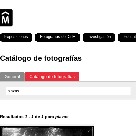
Exposiciones
Fotografías del CdF
Investigación
Educat
Catálogo de fotografías
General
Catálogo de fotografías
Resultados
1
-
1
de
1
para
plazas