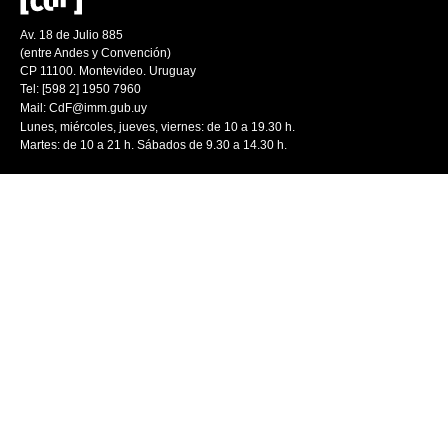
Av. 18 de Julio 885
(entre Andes y Convención)
CP 11100. Montevideo. Uruguay
Tel: [598 2] 1950 7960
Mail:
CdF@imm.gub.uy
Lunes, miércoles, jueves, viernes: de 10 a 19.30 h.
Martes: de 10 a 21 h. Sábados de 9.30 a 14.30 h.