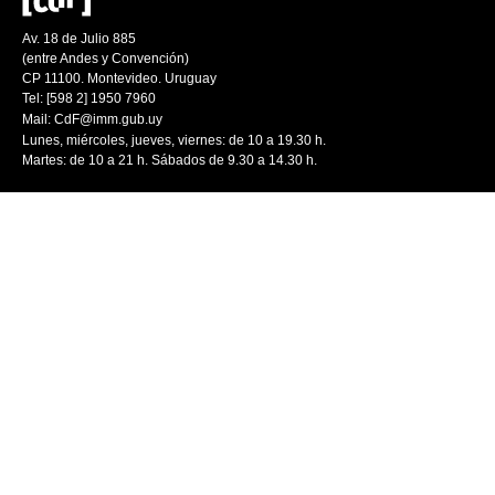
Av. 18 de Julio 885
(entre Andes y Convención)
CP 11100. Montevideo. Uruguay
Tel: [598 2] 1950 7960
Mail:
CdF@imm.gub.uy
Lunes, miércoles, jueves, viernes: de 10 a 19.30 h.
Martes: de 10 a 21 h. Sábados de 9.30 a 14.30 h.