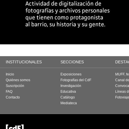
INSTITUCIONALES
SECCIONES
DESTA
Inicio
Exposiciones
MUFF, fes
Quiénes somos
Fotografías del CdF
Canal d
Suscripción
Investigación
Convoca
FAQ
Educativa
Líneas d
Contacto
Catálogo
Fotoviaj
Mediateca