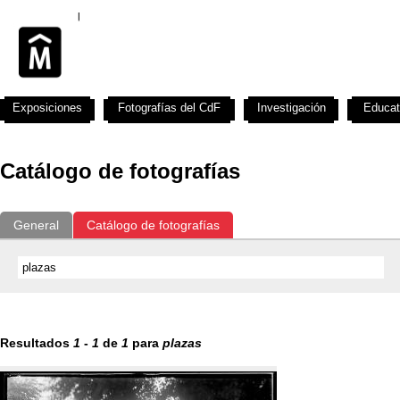
Exposiciones
Fotografías del CdF
Investigación
Educat
Catálogo de fotografías
General
Catálogo de fotografías
Resultados
1
-
1
de
1
para
plazas