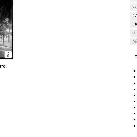
Ce
17
Pl
Ju
Ni
P
rro.