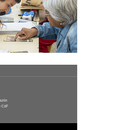
Razón
e CdF