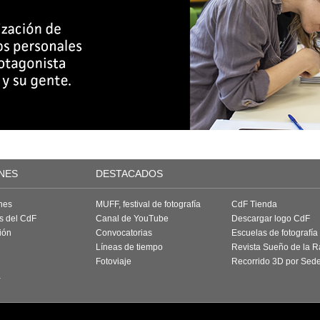
NES
DESTACADOS
nes
MUFF, festival de fotografía
CdF Tienda
as del CdF
Canal de YouTube
Descargar logo CdF
ión
Convocatorias
Escuelas de fotografía
Líneas de tiempo
Revista Sueño de la 
Fotoviaje
Recorrido 3D por Sed
a