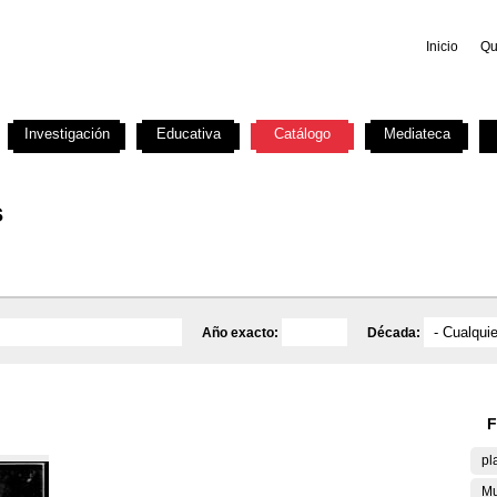
Inicio
Qu
Investigación
Educativa
Catálogo
Mediateca
s
Año exacto:
Década:
F
pl
Mu