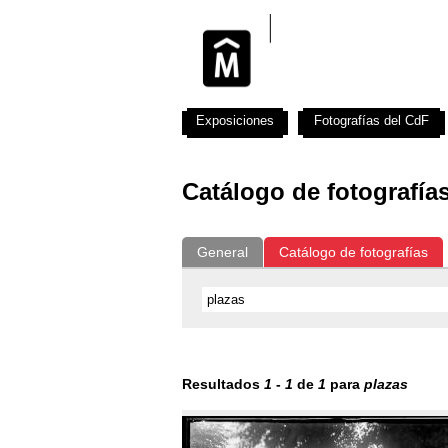
Exposiciones
Fotografías del CdF
Catálogo de fotografía
General
Catálogo de fotografías
Resultados
1
-
1
de
1
para
plazas