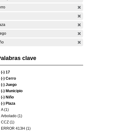
rro
aza
ego
ño
alabras clave
(-)
17
(-)
Cerro
(-)
Juego
(-)
Municipio
(-)
Niño
(-)
Plaza
A (1)
Arbolado (1)
CCZ (1)
ERROR 413H (1)