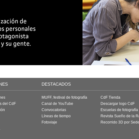
NES
DESTACADOS
nes
MUFF, festival de fotografía
CdF Tienda
as del CdF
Canal de YouTube
Descargar logo CdF
ión
Convocatorias
Escuelas de fotografía
Líneas de tiempo
Revista Sueño de la 
Fotoviaje
Recorrido 3D por Sed
a