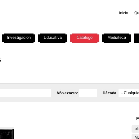
Inicio
Qu
Investigación
Educativa
Catálogo
Mediateca
s
Año exacto:
Década:
F
pl
Mu