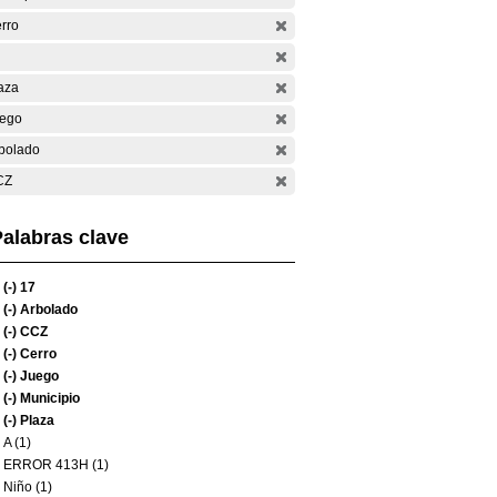
rro
aza
ego
bolado
CZ
alabras clave
(-)
17
(-)
Arbolado
(-)
CCZ
(-)
Cerro
(-)
Juego
(-)
Municipio
(-)
Plaza
A (1)
ERROR 413H (1)
Niño (1)