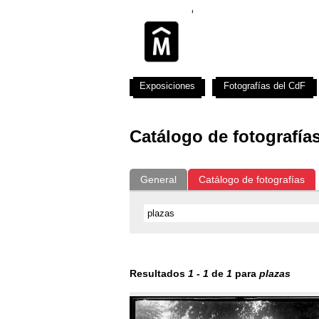
Exposiciones
Fotografías del CdF
Catálogo de fotografía
General
Catálogo de fotografías
Resultados
1
-
1
de
1
para
plazas