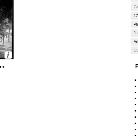
Ce
17
Pl
Ju
Ar
C
P
rro.