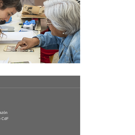
Razón
e CdF