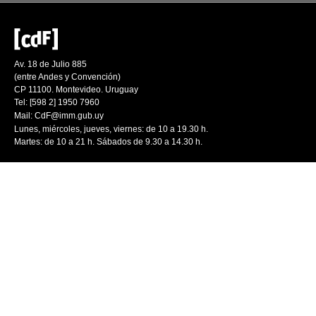
Av. 18 de Julio 885
(entre Andes y Convención)
CP 11100. Montevideo. Uruguay
Tel: [598 2] 1950 7960
Mail:
CdF@imm.gub.uy
Lunes, miércoles, jueves, viernes: de 10 a 19.30 h.
Martes: de 10 a 21 h. Sábados de 9.30 a 14.30 h.