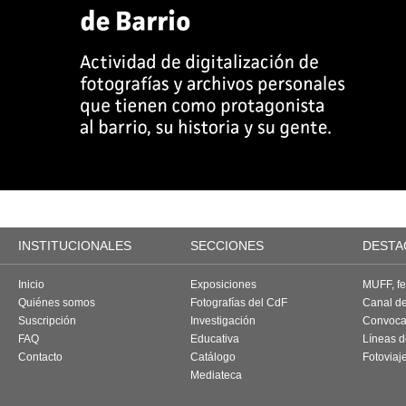
INSTITUCIONALES
SECCIONES
DESTA
Inicio
Exposiciones
MUFF, fes
Quiénes somos
Fotografías del CdF
Canal d
Suscripción
Investigación
Convoca
FAQ
Educativa
Líneas d
Contacto
Catálogo
Fotoviaj
Mediateca