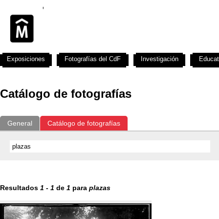
Exposiciones
Fotografías del CdF
Investigación
Educat
Catálogo de fotografías
General
Catálogo de fotografías
Resultados
1
-
1
de
1
para
plazas