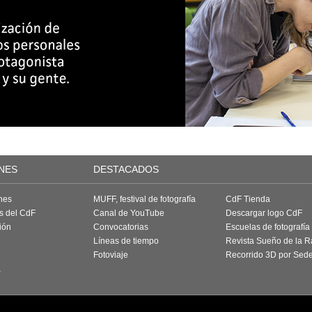
NES
DESTACADOS
nes
MUFF, festival de fotografía
CdF Tienda
as del CdF
Canal de YouTube
Descargar logo CdF
ión
Convocatorias
Escuelas de fotografía
Líneas de tiempo
Revista Sueño de la 
Fotoviaje
Recorrido 3D por Sed
a