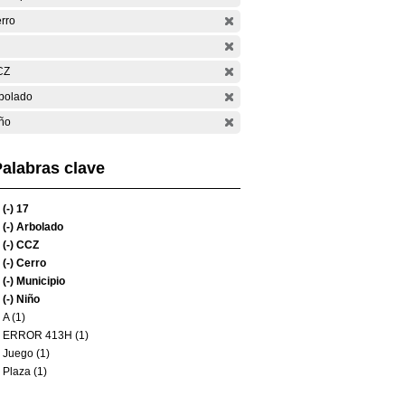
rro
CZ
bolado
ño
alabras clave
(-)
17
(-)
Arbolado
(-)
CCZ
(-)
Cerro
(-)
Municipio
(-)
Niño
A (1)
ERROR 413H (1)
Juego (1)
Plaza (1)