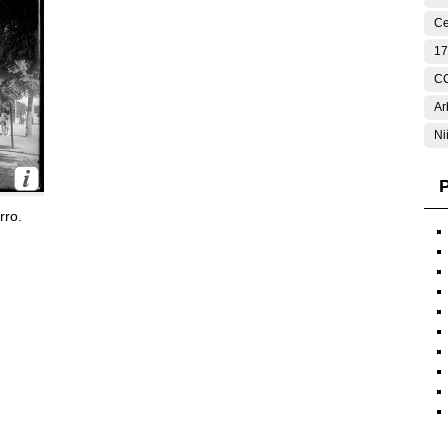
Ce
17
C
Ar
Ni
P
rro.