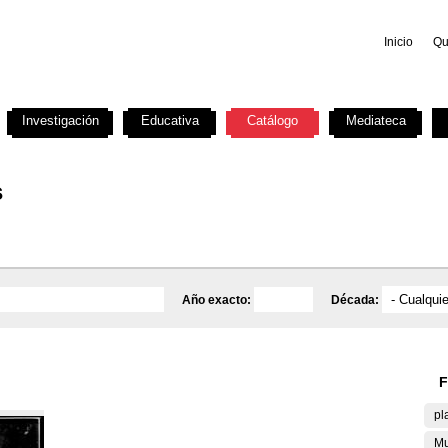
Inicio
Qu
Investigación
Educativa
Catálogo
Mediateca
s
Año exacto:
Década:
F
pl
Mu