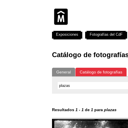
Exposiciones
Fotografías del CdF
Catálogo de fotografía
General
Catálogo de fotografías
Resultados
1
-
1
de
1
para
plazas