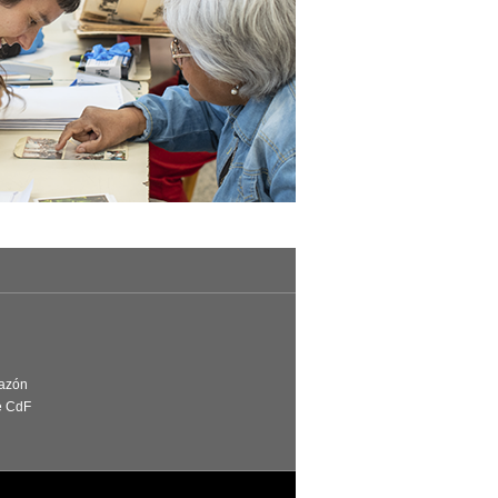
Razón
e CdF