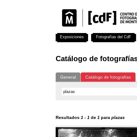
Exposiciones
Fotografías del CdF
Catálogo de fotografía
General
Catálogo de fotografías
Resultados
1
-
1
de
1
para
plazas