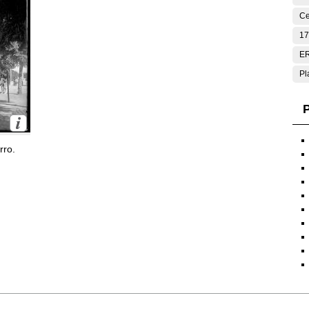
Ce
17
E
Pl
P
rro.