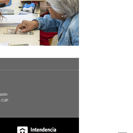
Razón
e CdF