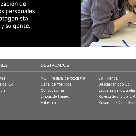
NES
DESTACADOS
nes
MUFF, festival de fotografía
CdF Tienda
as del CdF
Canal de YouTube
Descargar logo CdF
ión
Convocatorias
Escuelas de fotografía
Líneas de tiempo
Revista Sueño de la 
Fotoviaje
Recorrido 3D por Sed
a