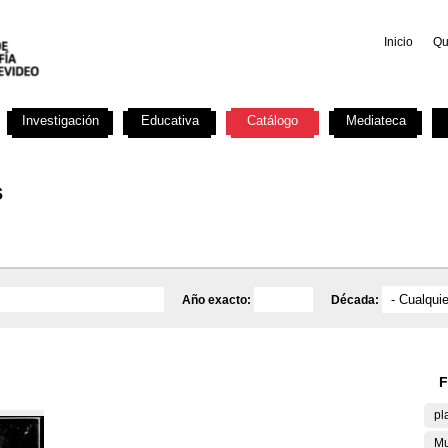
Inicio
Qu
Investigación
Educativa
Catálogo
Mediateca
s
Año exacto:
Década:
F
pl
Mu