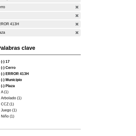
rro
RROR 413H
aza
alabras clave
(-)
17
(-)
Cerro
(-)
ERROR 413H
(-)
Municipio
(-)
Plaza
A (1)
Arbolado (1)
CCZ (1)
Juego (1)
Niño (1)