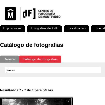
Exposiciones
Fotografías del CdF
Investigación
Educat
Catálogo de fotografías
General
Catálogo de fotografías
Resultados
1
-
1
de
1
para
plazas