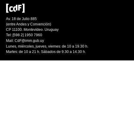
Av. 18 de Julio 885
(entre Andes y Convención)
CP 11100. Montevideo. Uruguay
Tel: [598 2] 1950 7960
Mail:
CdF@imm.gub.uy
Lunes, miércoles, jueves, viernes: de 10 a 19.30 h.
Martes: de 10 a 21 h. Sábados de 9.30 a 14.30 h.