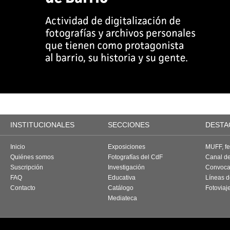
INSTITUCIONALES
SECCIONES
DESTA
Inicio
Exposiciones
MUFF, fes
Quiénes somos
Fotografías del CdF
Canal d
Suscripción
Investigación
Convoca
FAQ
Educativa
Líneas d
Contacto
Catálogo
Fotoviaj
Mediateca