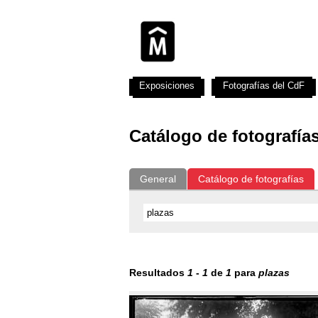
Exposiciones
Fotografías del CdF
Catálogo de fotografía
General
Catálogo de fotografías
Resultados
1
-
1
de
1
para
plazas