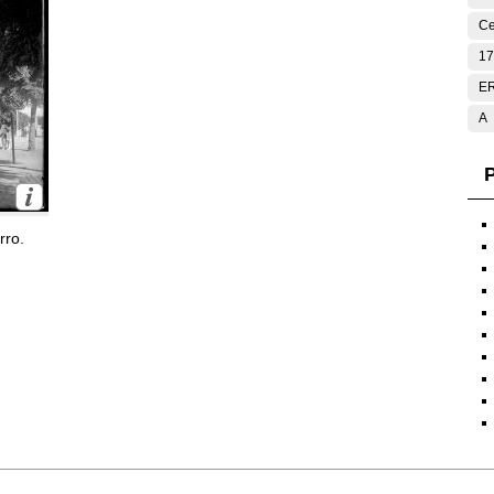
Ce
17
E
A
P
rro.