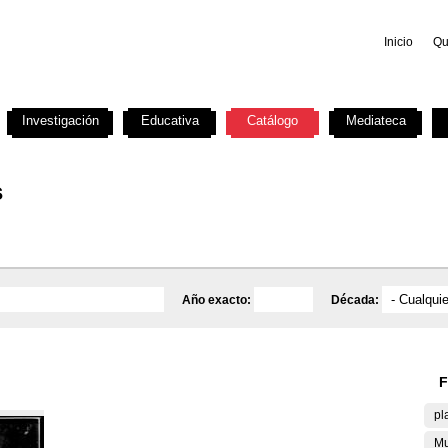
Inicio
Qu
Investigación
Educativa
Catálogo
Mediateca
s
Año exacto:
Década:
F
pl
Mu