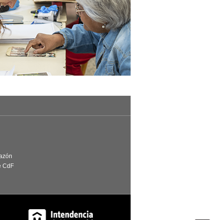
Razón
e CdF