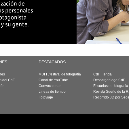
NES
DESTACADOS
nes
MUFF, festival de fotografía
CdF Tienda
as del CdF
Canal de YouTube
Descargar logo CdF
ión
Convocatorias
Escuelas de fotografía
Líneas de tiempo
Revista Sueño de la 
Fotoviaje
Recorrido 3D por Sed
a