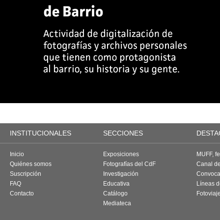
INSTITUCIONALES
SECCIONES
DESTA
Inicio
Exposiciones
MUFF, fes
Quiénes somos
Fotografías del CdF
Canal d
Suscripción
Investigación
Convoca
FAQ
Educativa
Líneas d
Contacto
Catálogo
Fotoviaj
Mediateca