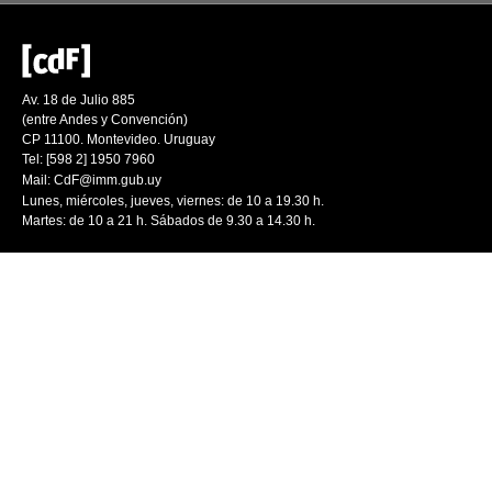
Av. 18 de Julio 885
(entre Andes y Convención)
CP 11100. Montevideo. Uruguay
Tel: [598 2] 1950 7960
Mail:
CdF@imm.gub.uy
Lunes, miércoles, jueves, viernes: de 10 a 19.30 h.
Martes: de 10 a 21 h. Sábados de 9.30 a 14.30 h.