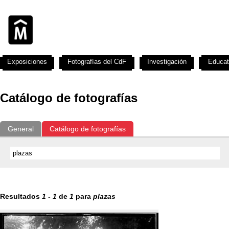
Exposiciones
Fotografías del CdF
Investigación
Educat
Catálogo de fotografías
General
Catálogo de fotografías
Resultados
1
-
1
de
1
para
plazas