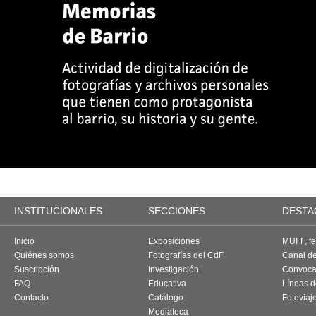
INSTITUCIONALES
SECCIONES
DESTA
Inicio
Exposiciones
MUFF, fes
Quiénes somos
Fotografías del CdF
Canal d
Suscripción
Investigación
Convoca
FAQ
Educativa
Líneas d
Contacto
Catálogo
Fotoviaj
Mediateca