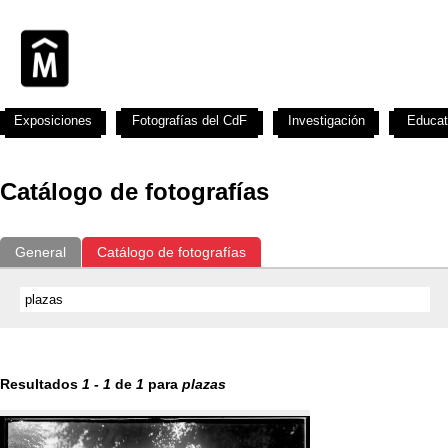
Exposiciones
Fotografías del CdF
Investigación
Educat
Catálogo de fotografías
General
Catálogo de fotografías
Resultados
1
-
1
de
1
para
plazas