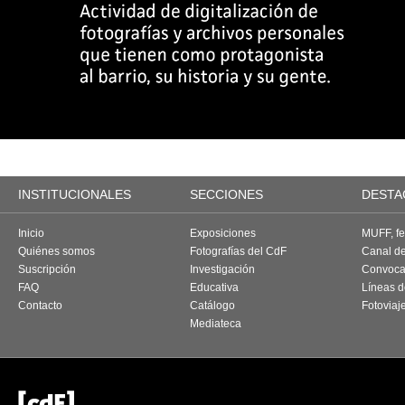
INSTITUCIONALES
SECCIONES
DESTA
Inicio
Exposiciones
MUFF, fes
Quiénes somos
Fotografías del CdF
Canal d
Suscripción
Investigación
Convoca
FAQ
Educativa
Líneas d
Contacto
Catálogo
Fotoviaj
Mediateca