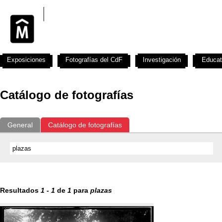
Exposiciones
Fotografías del CdF
Investigación
Educat
Catálogo de fotografías
General
Catálogo de fotografías
Resultados
1
-
1
de
1
para
plazas