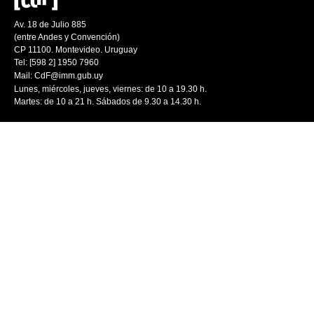
Av. 18 de Julio 885
(entre Andes y Convención)
CP 11100. Montevideo. Uruguay
Tel: [598 2] 1950 7960
Mail:
CdF@imm.gub.uy
Lunes, miércoles, jueves, viernes: de 10 a 19.30 h.
Martes: de 10 a 21 h. Sábados de 9.30 a 14.30 h.