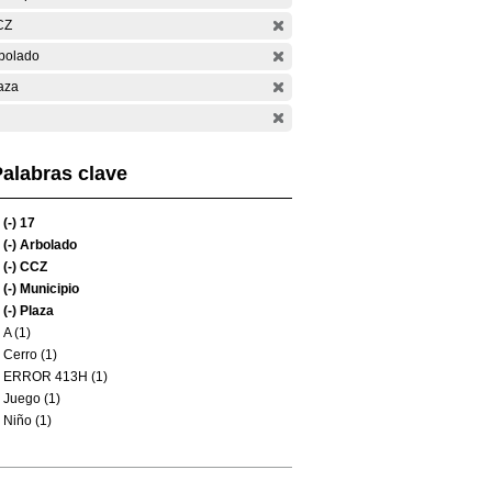
CZ
bolado
aza
alabras clave
(-)
17
(-)
Arbolado
(-)
CCZ
(-)
Municipio
(-)
Plaza
A (1)
Cerro (1)
ERROR 413H (1)
Juego (1)
Niño (1)