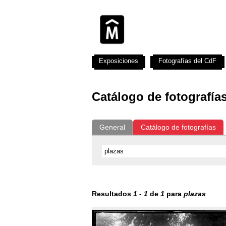
Exposiciones
Fotografías del CdF
Catálogo de fotografía
General
Catálogo de fotografías
Resultados
1
-
1
de
1
para
plazas