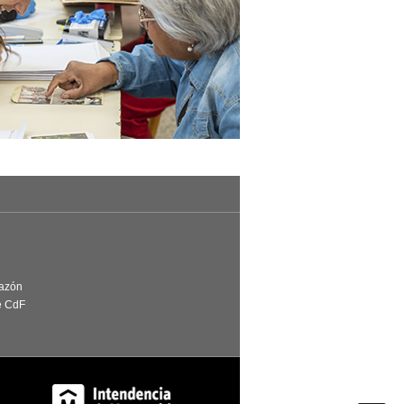
Razón
e CdF