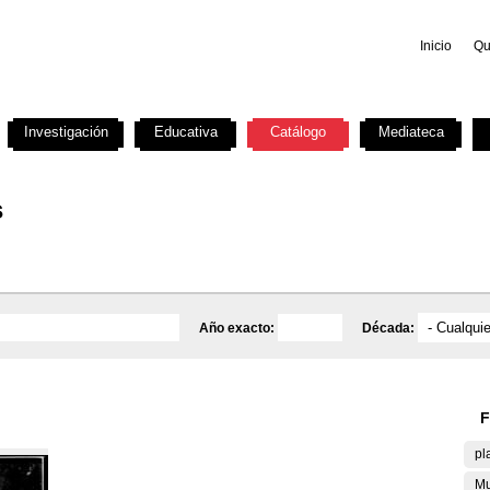
Inicio
Qu
Investigación
Educativa
Catálogo
Mediateca
s
Año exacto:
Década:
F
pl
Mu