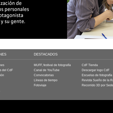
NES
DESTACADOS
nes
MUFF, festival de fotografía
CdF Tienda
as del CdF
Canal de YouTube
Descargar logo CdF
ión
Convocatorias
Escuelas de fotografía
Líneas de tiempo
Revista Sueño de la 
Fotoviaje
Recorrido 3D por Sed
a