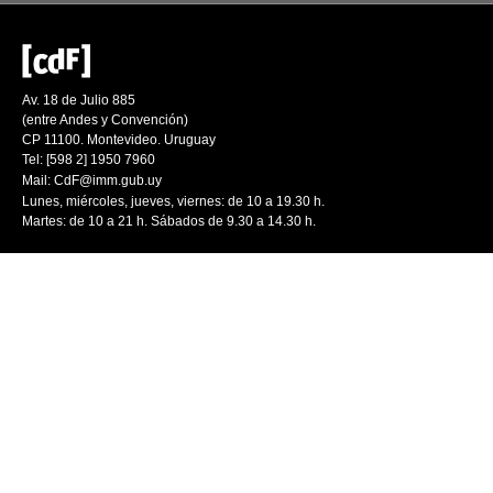
Av. 18 de Julio 885
(entre Andes y Convención)
CP 11100. Montevideo. Uruguay
Tel: [598 2] 1950 7960
Mail:
CdF@imm.gub.uy
Lunes, miércoles, jueves, viernes: de 10 a 19.30 h.
Martes: de 10 a 21 h. Sábados de 9.30 a 14.30 h.