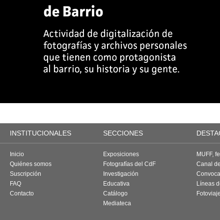
INSTITUCIONALES
SECCIONES
DESTA
Inicio
Exposiciones
MUFF, fes
Quiénes somos
Fotografías del CdF
Canal d
Suscripción
Investigación
Convoca
FAQ
Educativa
Líneas d
Contacto
Catálogo
Fotoviaj
Mediateca