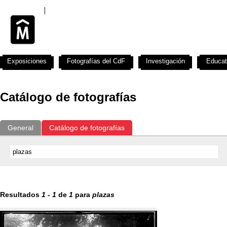
Exposiciones
Fotografías del CdF
Investigación
Educat
Catálogo de fotografías
General
Catálogo de fotografías
Resultados
1
-
1
de
1
para
plazas