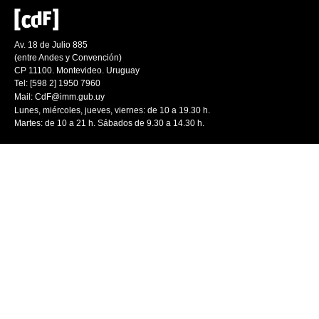
Av. 18 de Julio 885
(entre Andes y Convención)
CP 11100. Montevideo. Uruguay
Tel: [598 2] 1950 7960
Mail:
CdF@imm.gub.uy
Lunes, miércoles, jueves, viernes: de 10 a 19.30 h.
Martes: de 10 a 21 h. Sábados de 9.30 a 14.30 h.