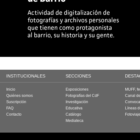
INSTITUCIONALES
SECCIONES
DESTA
Inicio
Exposiciones
MUFF, fes
Quiénes somos
Fotografías del CdF
Canal d
Suscripción
Investigación
Convoca
FAQ
Educativa
Líneas d
Contacto
Catálogo
Fotoviaj
Mediateca