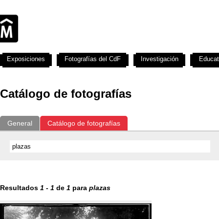
Exposiciones
Fotografías del CdF
Investigación
Educat
Catálogo de fotografías
General
Catálogo de fotografías
Resultados
1
-
1
de
1
para
plazas