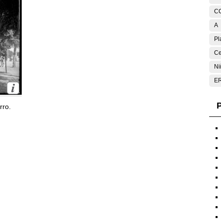
C
A
Pl
Ce
Ni
E
P
rro.