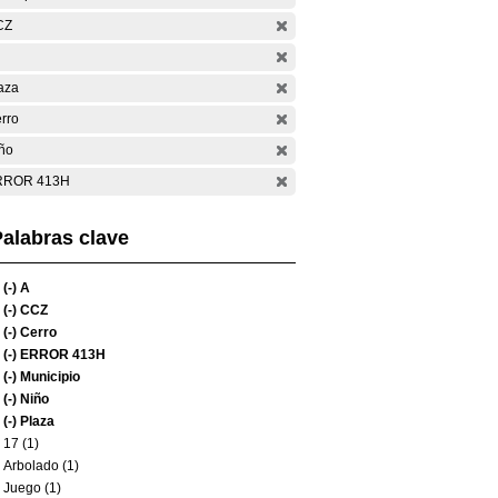
CZ
aza
rro
ño
RROR 413H
alabras clave
(-)
A
(-)
CCZ
(-)
Cerro
(-)
ERROR 413H
(-)
Municipio
(-)
Niño
(-)
Plaza
17 (1)
Arbolado (1)
Juego (1)