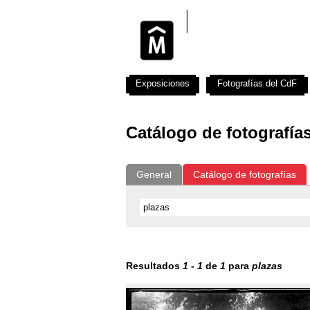
Exposiciones
Fotografías del CdF
Catálogo de fotografía
General
Catálogo de fotografías
Resultados
1
-
1
de
1
para
plazas