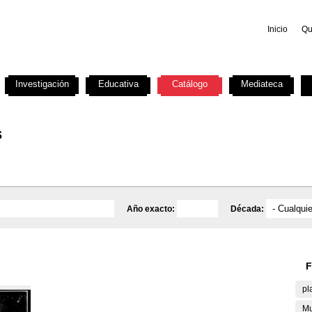
Inicio
Qu
Investigación
Educativa
Catálogo
Mediateca
s
Año exacto:
Década:
F
pl
Mu