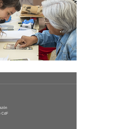
Razón
e CdF