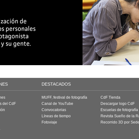
NES
DESTACADOS
nes
MUFF, festival de fotografía
CdF Tienda
as del CdF
Canal de YouTube
Descargar logo CdF
ión
Convocatorias
Escuelas de fotografía
Líneas de tiempo
Revista Sueño de la 
Fotoviaje
Recorrido 3D por Sed
a