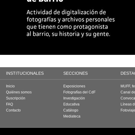
INSTITUCIONALES
SECCIONES
DESTA
Inicio
Exposiciones
MUFF, fes
Quiénes somos
Fotografías del CdF
Canal d
Suscripción
Investigación
Convoca
FAQ
Educativa
Líneas d
Contacto
Catálogo
Fotoviaj
Mediateca