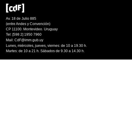
Av. 18 de Julio 885
(entre Andes y Convención)
CP 11100. Montevideo. Uruguay
Tel: [598 2] 1950 7960
Mail:
CdF@imm.gub.uy
Lunes, miércoles, jueves, viernes: de 10 a 19.30 h.
Martes: de 10 a 21 h. Sábados de 9.30 a 14.30 h.