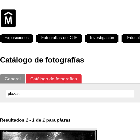
Exposiciones
Fotografías del CdF
Investigación
Educat
Catálogo de fotografías
General
Catálogo de fotografías
Resultados
1
-
1
de
1
para
plazas