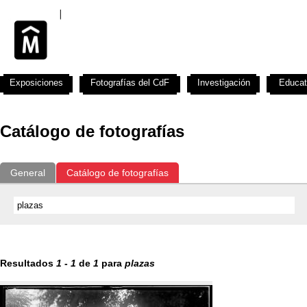
Exposiciones
Fotografías del CdF
Investigación
Educat
Catálogo de fotografías
General
Catálogo de fotografías
Resultados
1
-
1
de
1
para
plazas