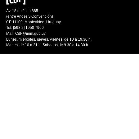
Av. 18 de Julio 885
(entre Andes y Convención)
CP 11100. Montevideo. Uruguay
Tel: [598 2] 1950 7960
Mail:
CdF@imm.gub.uy
Lunes, miércoles, jueves, viernes: de 10 a 19.30 h.
Martes: de 10 a 21 h. Sábados de 9.30 a 14.30 h.