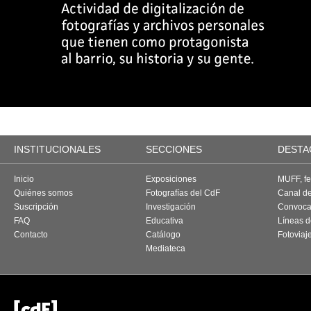
INSTITUCIONALES
SECCIONES
DESTA
Inicio
Exposiciones
MUFF, fes
Quiénes somos
Fotografías del CdF
Canal d
Suscripción
Investigación
Convoca
FAQ
Educativa
Líneas d
Contacto
Catálogo
Fotoviaj
Mediateca