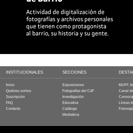
INSTITUCIONALES
SECCIONES
DESTA
Inicio
Exposiciones
MUFF, fes
Quiénes somos
Fotografías del CdF
Canal d
Suscripción
Investigación
Convoca
FAQ
Educativa
Líneas d
Contacto
Catálogo
Fotoviaj
Mediateca