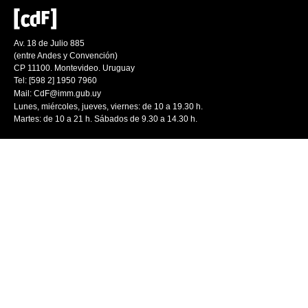
Av. 18 de Julio 885
(entre Andes y Convención)
CP 11100. Montevideo. Uruguay
Tel: [598 2] 1950 7960
Mail:
CdF@imm.gub.uy
Lunes, miércoles, jueves, viernes: de 10 a 19.30 h.
Martes: de 10 a 21 h. Sábados de 9.30 a 14.30 h.