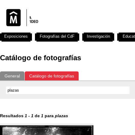
Exposiciones
Fotografías del CdF
Investigación
Educat
Catálogo de fotografías
General
Catálogo de fotografías
Resultados
1
-
1
de
1
para
plazas