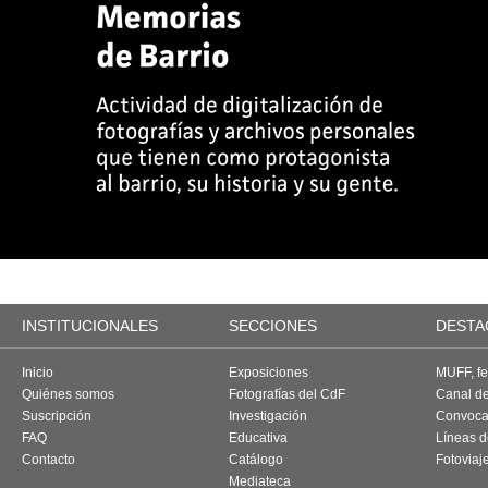
INSTITUCIONALES
SECCIONES
DESTA
Inicio
Exposiciones
MUFF, fes
Quiénes somos
Fotografías del CdF
Canal d
Suscripción
Investigación
Convoca
FAQ
Educativa
Líneas d
Contacto
Catálogo
Fotoviaj
Mediateca