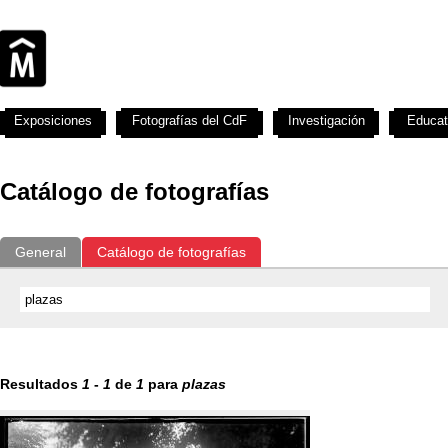
Exposiciones
Fotografías del CdF
Investigación
Educat
Catálogo de fotografías
General
Catálogo de fotografías
Resultados
1
-
1
de
1
para
plazas