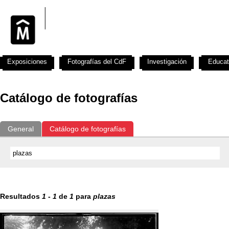
Exposiciones
Fotografías del CdF
Investigación
Educat
Catálogo de fotografías
General
Catálogo de fotografías
Resultados
1
-
1
de
1
para
plazas