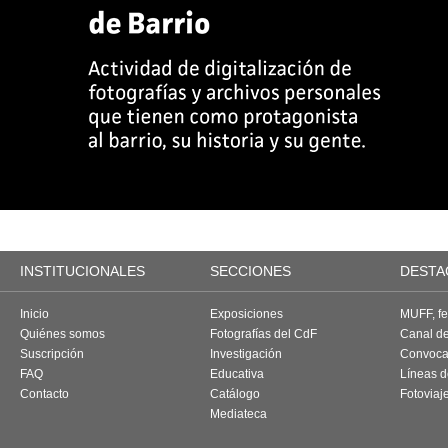
INSTITUCIONALES
SECCIONES
DESTA
Inicio
Exposiciones
MUFF, fes
Quiénes somos
Fotografías del CdF
Canal d
Suscripción
Investigación
Convoca
FAQ
Educativa
Líneas d
Contacto
Catálogo
Fotoviaj
Mediateca