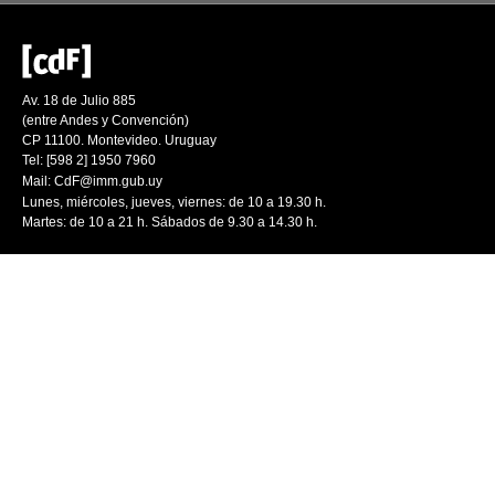
Av. 18 de Julio 885
(entre Andes y Convención)
CP 11100. Montevideo. Uruguay
Tel: [598 2] 1950 7960
Mail:
CdF@imm.gub.uy
Lunes, miércoles, jueves, viernes: de 10 a 19.30 h.
Martes: de 10 a 21 h. Sábados de 9.30 a 14.30 h.