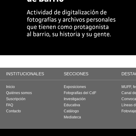
INSTITUCIONALES
SECCIONES
DESTA
Inicio
Exposiciones
MUFF, fes
Quiénes somos
Fotografías del CdF
Canal d
Suscripción
Investigación
Convoca
FAQ
Educativa
Líneas d
Contacto
Catálogo
Fotoviaj
Mediateca