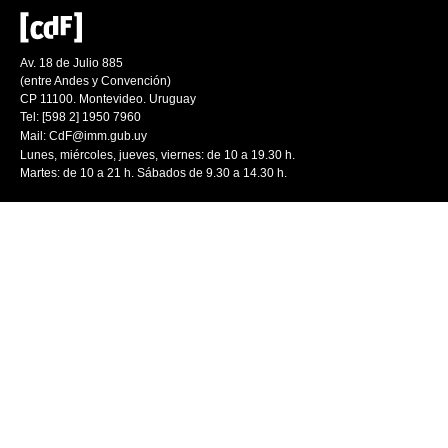
Av. 18 de Julio 885
(entre Andes y Convención)
CP 11100. Montevideo. Uruguay
Tel: [598 2] 1950 7960
Mail:
CdF@imm.gub.uy
Lunes, miércoles, jueves, viernes: de 10 a 19.30 h.
Martes: de 10 a 21 h. Sábados de 9.30 a 14.30 h.