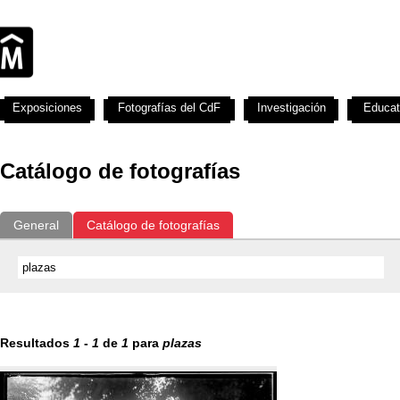
Exposiciones
Fotografías del CdF
Investigación
Educat
Catálogo de fotografías
General
Catálogo de fotografías
Resultados
1
-
1
de
1
para
plazas