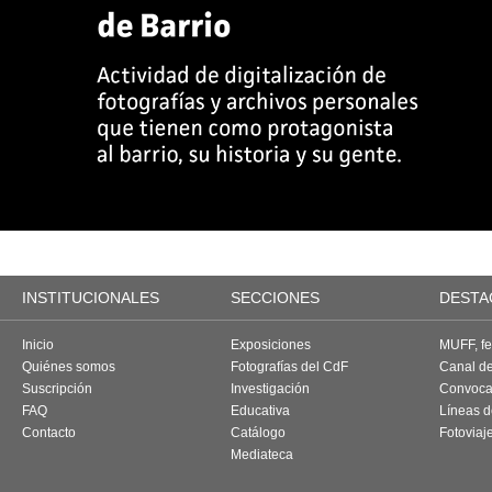
INSTITUCIONALES
SECCIONES
DESTA
Inicio
Exposiciones
MUFF, fes
Quiénes somos
Fotografías del CdF
Canal d
Suscripción
Investigación
Convoca
FAQ
Educativa
Líneas d
Contacto
Catálogo
Fotoviaj
Mediateca