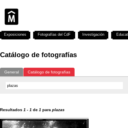
Exposiciones
Fotografías del CdF
Investigación
Educat
Catálogo de fotografías
General
Catálogo de fotografías
Resultados
1
-
1
de
1
para
plazas