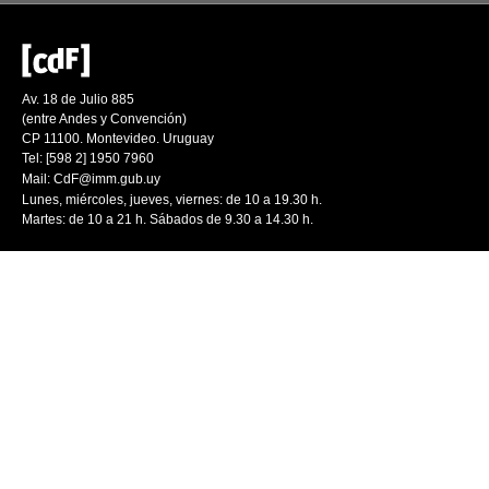
Av. 18 de Julio 885
(entre Andes y Convención)
CP 11100. Montevideo. Uruguay
Tel: [598 2] 1950 7960
Mail:
CdF@imm.gub.uy
Lunes, miércoles, jueves, viernes: de 10 a 19.30 h.
Martes: de 10 a 21 h. Sábados de 9.30 a 14.30 h.