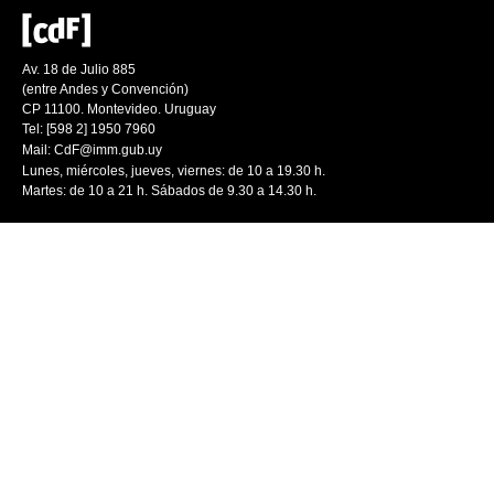
Av. 18 de Julio 885
(entre Andes y Convención)
CP 11100. Montevideo. Uruguay
Tel: [598 2] 1950 7960
Mail:
CdF@imm.gub.uy
Lunes, miércoles, jueves, viernes: de 10 a 19.30 h.
Martes: de 10 a 21 h. Sábados de 9.30 a 14.30 h.