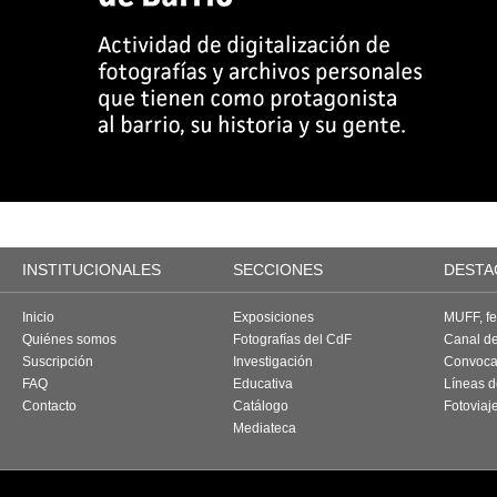
INSTITUCIONALES
SECCIONES
DESTA
Inicio
Exposiciones
MUFF, fes
Quiénes somos
Fotografías del CdF
Canal d
Suscripción
Investigación
Convoca
FAQ
Educativa
Líneas d
Contacto
Catálogo
Fotoviaj
Mediateca