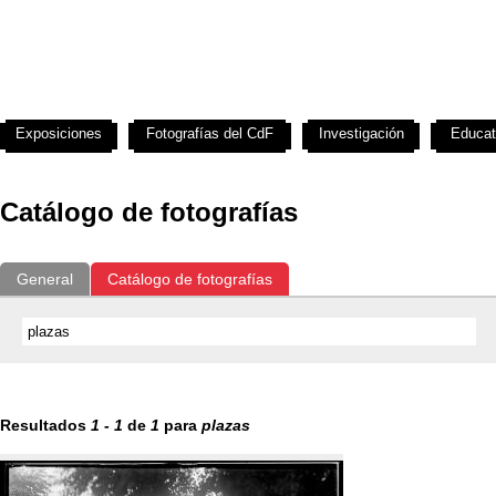
Exposiciones
Fotografías del CdF
Investigación
Educat
Catálogo de fotografías
General
Catálogo de fotografías
Resultados
1
-
1
de
1
para
plazas