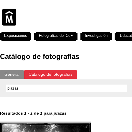
Exposiciones
Fotografías del CdF
Investigación
Educat
Catálogo de fotografías
General
Catálogo de fotografías
Resultados
1
-
1
de
1
para
plazas