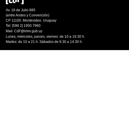
Av. 18 de Julio 885
(entre Andes y Convención)
CP 11100. Montevideo. Uruguay
Tel: [598 2] 1950 7960
Mail:
CdF@imm.gub.uy
Lunes, miércoles, jueves, viernes: de 10 a 19.30 h.
Martes: de 10 a 21 h. Sábados de 9.30 a 14.30 h.