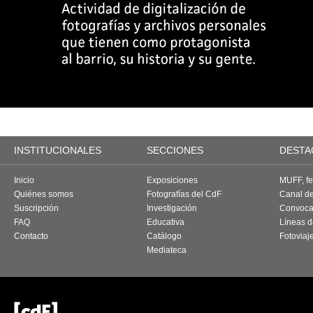
INSTITUCIONALES
SECCIONES
DESTA
Inicio
Exposiciones
MUFF, fes
Quiénes somos
Fotografías del CdF
Canal d
Suscripción
Investigación
Convoca
FAQ
Educativa
Líneas d
Contacto
Catálogo
Fotoviaj
Mediateca