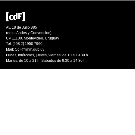
Av. 18 de Julio 885
(entre Andes y Convención)
CP 11100. Montevideo. Uruguay
Tel: [598 2] 1950 7960
Mail:
CdF@imm.gub.uy
Lunes, miércoles, jueves, viernes: de 10 a 19.30 h.
Martes: de 10 a 21 h. Sábados de 9.30 a 14.30 h.