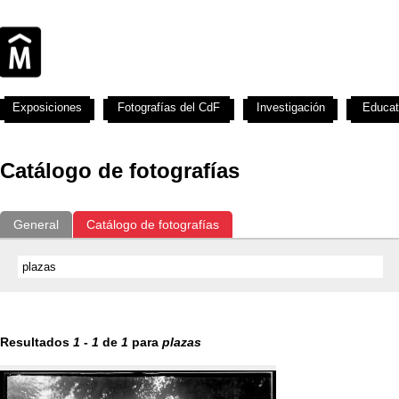
Exposiciones
Fotografías del CdF
Investigación
Educat
Catálogo de fotografías
General
Catálogo de fotografías
Resultados
1
-
1
de
1
para
plazas