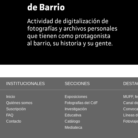
INSTITUCIONALES
SECCIONES
DESTA
Inicio
Exposiciones
MUFF, fes
Quiénes somos
Fotografías del CdF
Canal d
Suscripción
Investigación
Convoca
FAQ
Educativa
Líneas d
Contacto
Catálogo
Fotoviaj
Mediateca