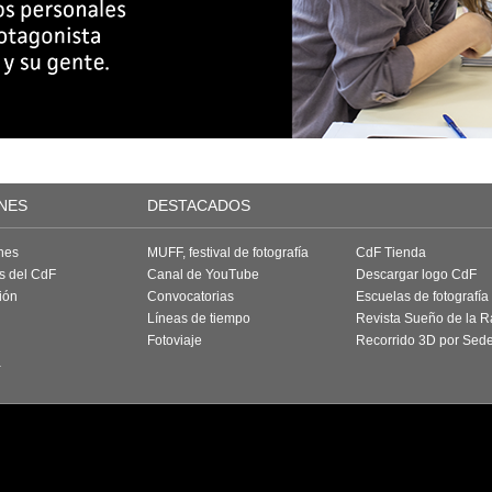
NES
DESTACADOS
nes
MUFF, festival de fotografía
CdF Tienda
as del CdF
Canal de YouTube
Descargar logo CdF
ión
Convocatorias
Escuelas de fotografía
Líneas de tiempo
Revista Sueño de la 
Fotoviaje
Recorrido 3D por Sed
a