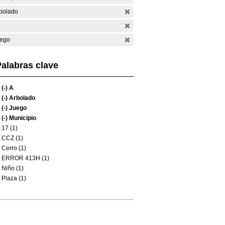
bolado
ego
alabras clave
(-)
A
(-)
Arbolado
(-)
Juego
(-)
Municipio
17 (1)
CCZ (1)
Cerro (1)
ERROR 413H (1)
Niño (1)
Plaza (1)