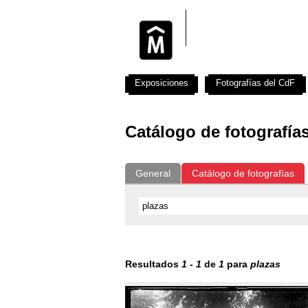
Exposiciones
Fotografías del CdF
Catálogo de fotografía
General
Catálogo de fotografías
Resultados
1
-
1
de
1
para
plazas