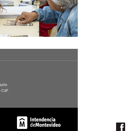
Razón
e CdF