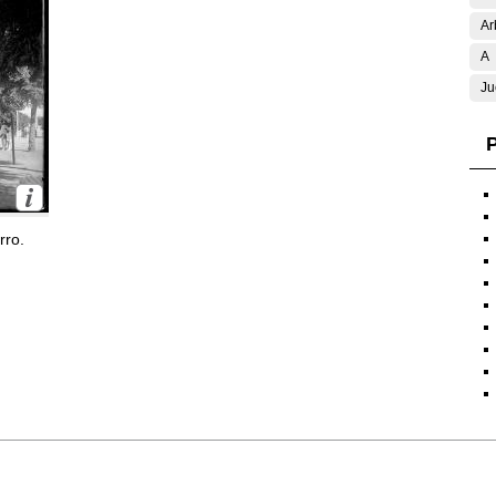
Ar
A
Ju
P
rro.