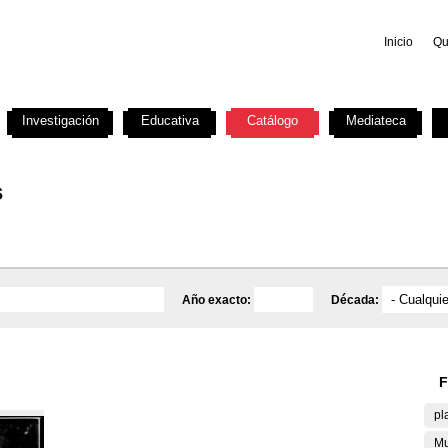
Inicio
Qu
Investigación
Educativa
Catálogo
Mediateca
s
Año exacto:
Década:
F
pl
Mu