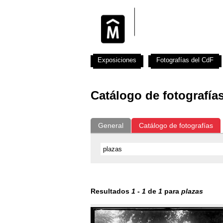
Exposiciones
Fotografías del CdF
Catálogo de fotografía
General
Catálogo de fotografías
Resultados
1
-
1
de
1
para
plazas