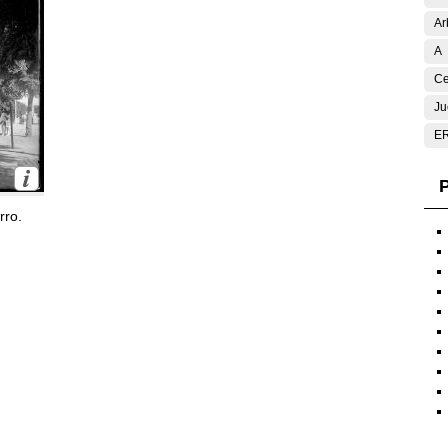
Ar
A
Ce
Ju
E
P
rro.