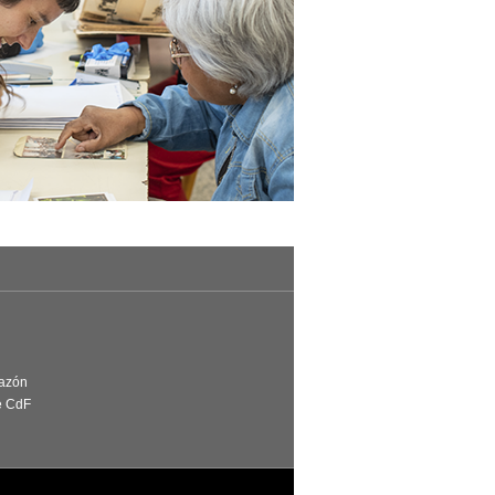
Razón
e CdF