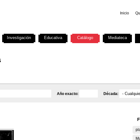
Inicio
Qu
Investigación
Educativa
Catálogo
Mediateca
s
Año exacto:
Década:
F
pl
Mu