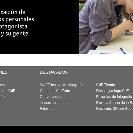
NES
DESTACADOS
nes
MUFF, festival de fotografía
CdF Tienda
as del CdF
Canal de YouTube
Descargar logo CdF
ión
Convocatorias
Escuelas de fotografía
Líneas de tiempo
Revista Sueño de la 
Fotoviaje
Recorrido 3D por Sed
a