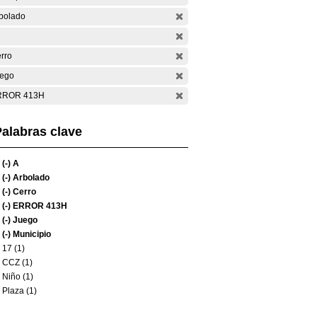
bolado
rro
ego
RROR 413H
alabras clave
(-)
A
(-)
Arbolado
(-)
Cerro
(-)
ERROR 413H
(-)
Juego
(-)
Municipio
17 (1)
CCZ (1)
Niño (1)
Plaza (1)