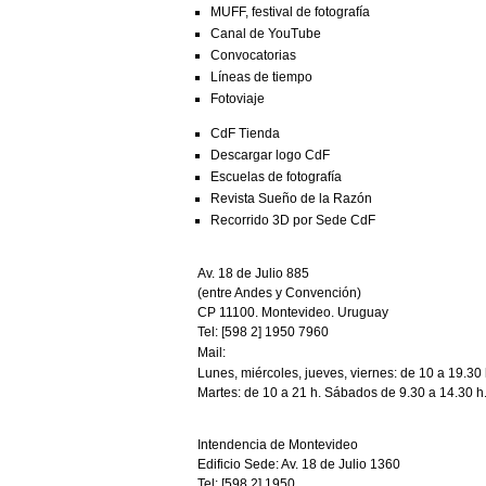
MUFF, festival de fotografía
Canal de YouTube
Convocatorias
Líneas de tiempo
Fotoviaje
CdF Tienda
Descargar logo CdF
Escuelas de fotografía
Revista Sueño de la Razón
Recorrido 3D por Sede CdF
Av. 18 de Julio 885
(entre Andes y Convención)
CP 11100. Montevideo. Uruguay
Tel: [598 2] 1950 7960
Mail:
CdF@imm.gub.uy
Lunes, miércoles, jueves, viernes: de 10 a 19.30 
Martes: de 10 a 21 h. Sábados de 9.30 a 14.30 h
Intendencia de Montevideo
Edificio Sede: Av. 18 de Julio 1360
Tel: [598 2] 1950