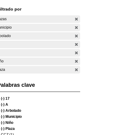
iltrado por
azas
nicipio
bolado
ño
aza
alabras clave
(-)
17
(-)
A
(-)
Arbolado
(-)
Municipio
(-)
Niño
(-)
Plaza
CCZ (1)