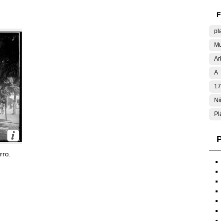
F
pl
Mu
Ar
A
17
Ni
Pl
P
rro.