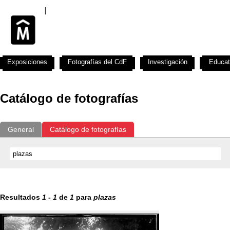
Exposiciones
Fotografías del CdF
Investigación
Educat
Catálogo de fotografías
General
Catálogo de fotografías
Resultados
1
-
1
de
1
para
plazas