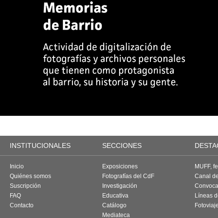
INSTITUCIONALES
SECCIONES
DESTA
Inicio
Exposiciones
MUFF, fes
Quiénes somos
Fotografías del CdF
Canal d
Suscripción
Investigación
Convoca
FAQ
Educativa
Líneas d
Contacto
Catálogo
Fotoviaj
Mediateca