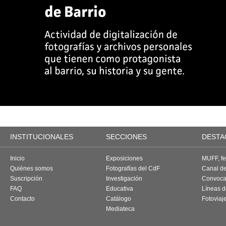
INSTITUCIONALES
SECCIONES
DESTA
Inicio
Exposiciones
MUFF, fes
Quiénes somos
Fotografías del CdF
Canal d
Suscripción
Investigación
Convoca
FAQ
Educativa
Líneas d
Contacto
Catálogo
Fotoviaj
Mediateca