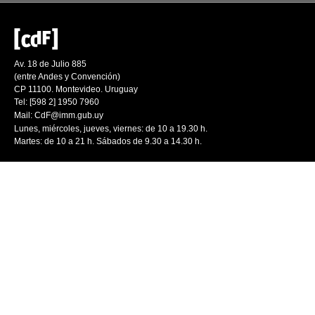
Av. 18 de Julio 885
(entre Andes y Convención)
CP 11100. Montevideo. Uruguay
Tel: [598 2] 1950 7960
Mail:
CdF@imm.gub.uy
Lunes, miércoles, jueves, viernes: de 10 a 19.30 h.
Martes: de 10 a 21 h. Sábados de 9.30 a 14.30 h.