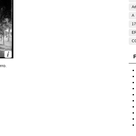
Ar
A
17
E
C
P
rro.