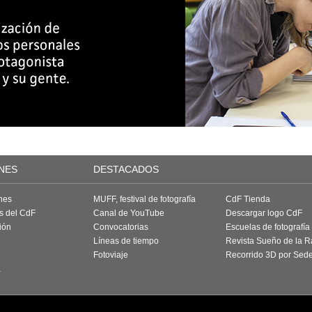
NES
DESTACADOS
nes
MUFF, festival de fotografía
CdF Tienda
as del CdF
Canal de YouTube
Descargar logo CdF
ión
Convocatorias
Escuelas de fotografía
Líneas de tiempo
Revista Sueño de la 
Fotoviaje
Recorrido 3D por Sed
a