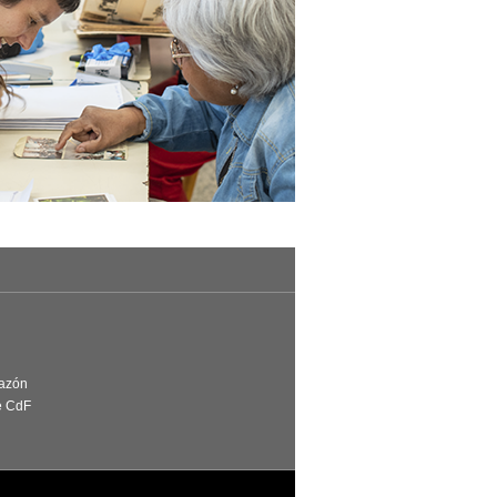
Razón
e CdF