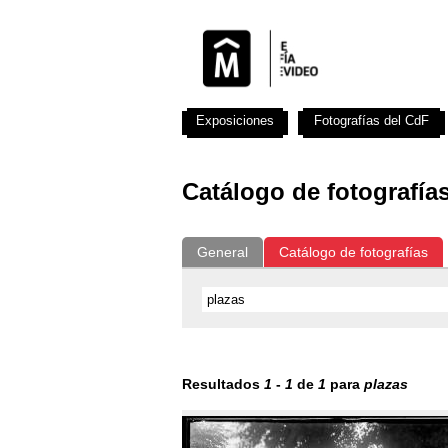
Exposiciones
Fotografías del CdF
Catálogo de fotografía
General
Catálogo de fotografías
Resultados
1
-
1
de
1
para
plazas