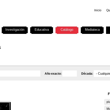
Inicio
Qu
Investigación
Educativa
Catálogo
Mediateca
s
Año exacto:
Década:
F
pl
Mu