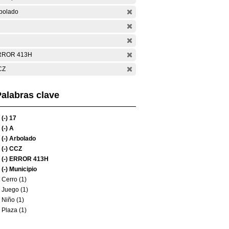
bolado
RROR 413H
CZ
alabras clave
(-)
17
(-)
A
(-)
Arbolado
(-)
CCZ
(-)
ERROR 413H
(-)
Municipio
Cerro (1)
Juego (1)
Niño (1)
Plaza (1)