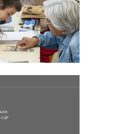
Razón
e CdF