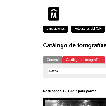
Exposiciones
Fotografías del CdF
Catálogo de fotografía
General
Catálogo de fotografías
Resultados
1
-
1
de
1
para
plazas