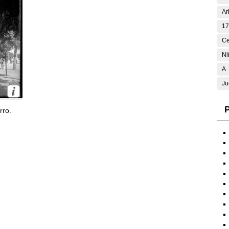
Ar
17
Ce
Ni
A
Ju
P
rro.