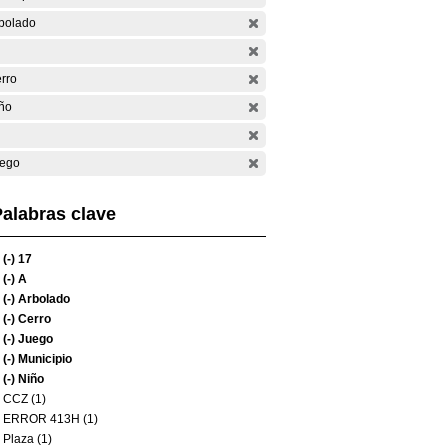
bolado
rro
ño
ego
alabras clave
(-)
17
(-)
A
(-)
Arbolado
(-)
Cerro
(-)
Juego
(-)
Municipio
(-)
Niño
CCZ (1)
ERROR 413H (1)
Plaza (1)