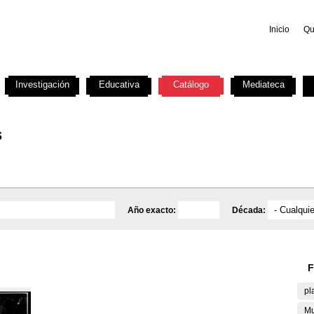
Inicio
Qu
Investigación
Educativa
Catálogo
Mediateca
s
Año exacto:
Década:
F
pl
Mu