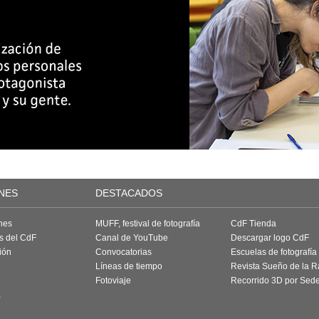
NES
DESTACADOS
nes
MUFF, festival de fotografía
CdF Tienda
as del CdF
Canal de YouTube
Descargar logo CdF
ión
Convocatorias
Escuelas de fotografía
Líneas de tiempo
Revista Sueño de la 
Fotoviaje
Recorrido 3D por Sed
a