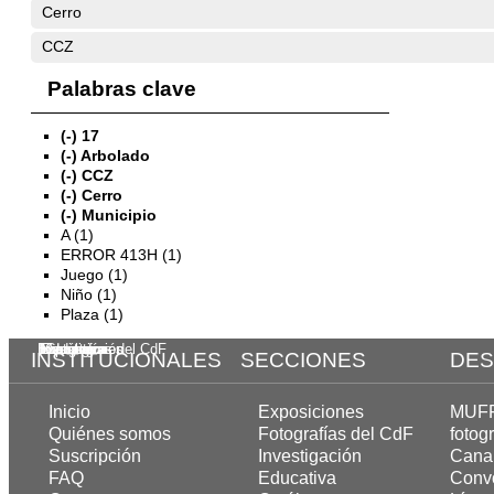
Cerro
CCZ
Palabras clave
(-)
17
(-)
Arbolado
(-)
CCZ
(-)
Cerro
(-)
Municipio
A (1)
ERROR 413H (1)
Juego (1)
Niño (1)
Plaza (1)
Exposiciones
Investigación
Fotografías del CdF
Mediateca
Educativa
Catálogo
INSTITUCIONALES
SECCIONES
DES
Inicio
Exposiciones
MUFF,
Quiénes somos
Fotografías del CdF
fotogr
Suscripción
Investigación
Cana
FAQ
Educativa
Convo