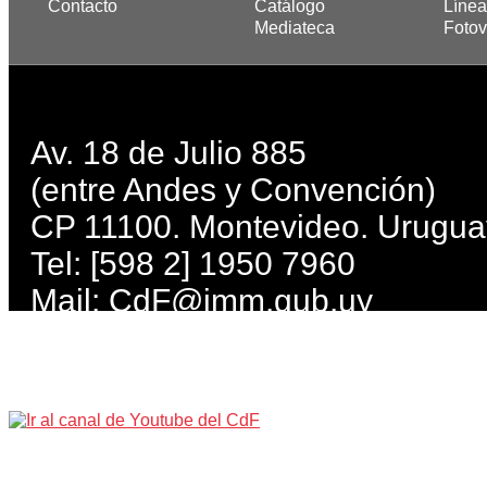
Contacto
Catálogo
Línea
Mediateca
Fotov
Av. 18 de Julio 885
(entre Andes y Convención)
CP 11100. Montevideo. Urugua
Tel: [598 2] 1950 7960
Mail:
CdF@imm.gub.uy
Lunes, miércoles, jueves, viern
Martes: de 10 a 21 h. Sábados 