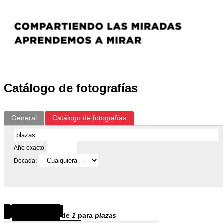
Catálogo de fotografías
General
Catálogo de fotografías
Año exacto:
Década:
Resultados
1
-
1
de
1
para
plazas