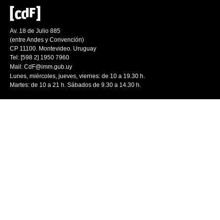
Av. 18 de Julio 885
(entre Andes y Convención)
CP 11100. Montevideo. Uruguay
Tel: [598 2] 1950 7960
Mail:
CdF@imm.gub.uy
Lunes, miércoles, jueves, viernes: de 10 a 19.30 h.
Martes: de 10 a 21 h. Sábados de 9.30 a 14.30 h.