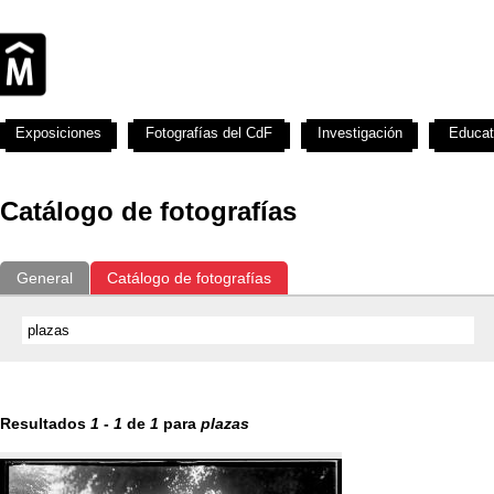
Exposiciones
Fotografías del CdF
Investigación
Educat
Catálogo de fotografías
General
Catálogo de fotografías
Resultados
1
-
1
de
1
para
plazas