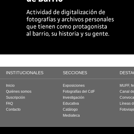
INSTITUCIONALES
SECCIONES
DESTA
Inicio
Exposiciones
MUFF, fes
Quiénes somos
Fotografías del CdF
Canal d
Suscripción
Investigación
Convoca
FAQ
Educativa
Líneas d
Contacto
Catálogo
Fotoviaj
Mediateca