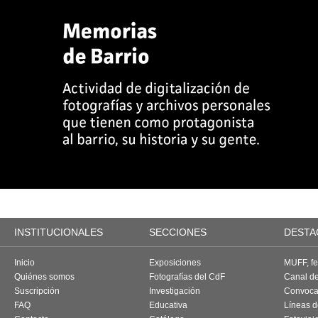
INSTITUCIONALES
SECCIONES
DESTA
Inicio
Exposiciones
MUFF, fes
Quiénes somos
Fotografías del CdF
Canal d
Suscripción
Investigación
Convoca
FAQ
Educativa
Líneas d