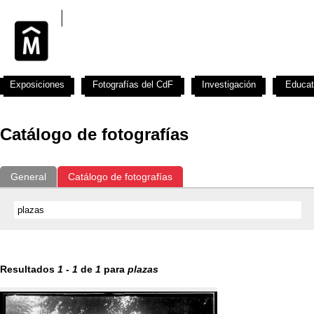
Exposiciones
Fotografías del CdF
Investigación
Educat
Catálogo de fotografías
General
Catálogo de fotografías
Resultados
1
-
1
de
1
para
plazas