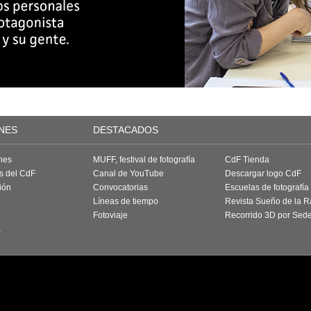
NES
DESTACADOS
nes
MUFF, festival de fotografía
CdF Tienda
as del CdF
Canal de YouTube
Descargar logo CdF
ión
Convocatorias
Escuelas de fotografía
Líneas de tiempo
Revista Sueño de la 
Fotoviaje
Recorrido 3D por Sed
a