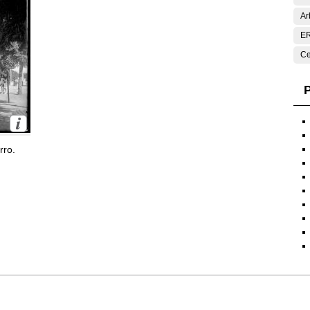
Ar
E
Ce
P
rro.