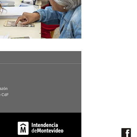
Razón
e CdF