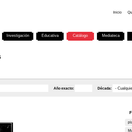
Inicio
Qu
Investigación
Educativa
Catálogo
Mediateca
s
Año exacto:
Década:
F
pl
Mu