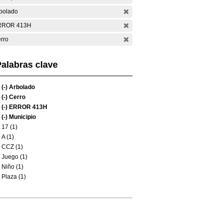
bolado
RROR 413H
rro
alabras clave
(-)
Arbolado
(-)
Cerro
(-)
ERROR 413H
(-)
Municipio
17 (1)
A (1)
CCZ (1)
Juego (1)
Niño (1)
Plaza (1)