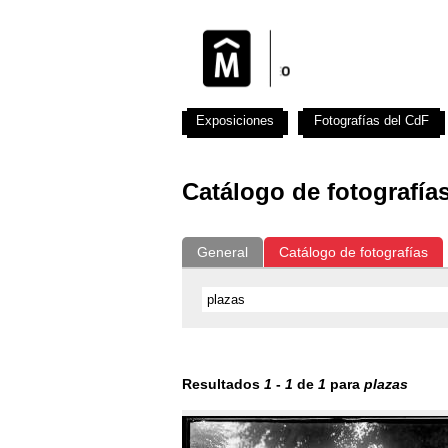
Exposiciones
Fotografías del CdF
Catálogo de fotografía
General
Catálogo de fotografías
Resultados
1
-
1
de
1
para
plazas