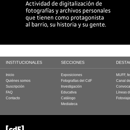
INSTITUCIONALES
SECCIONES
DESTA
Inicio
Exposiciones
MUFF, fes
Quiénes somos
Fotografías del CdF
Canal d
Suscripción
Investigación
Convoca
FAQ
Educativa
Líneas d
Contacto
Catálogo
Fotoviaj
Mediateca