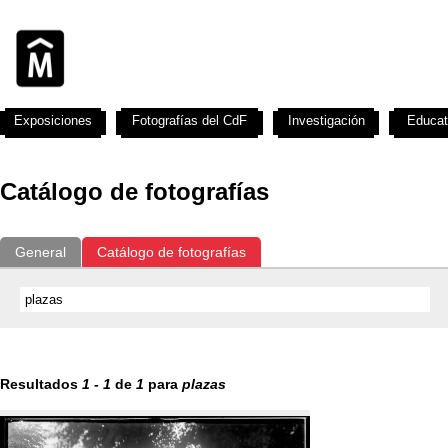
Exposiciones
Fotografías del CdF
Investigación
Educat
Catálogo de fotografías
General
Catálogo de fotografías
Resultados
1
-
1
de
1
para
plazas