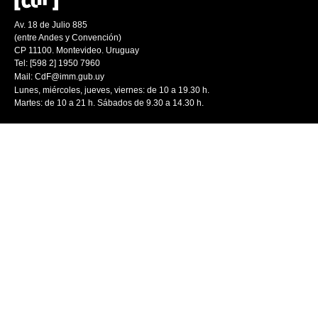
Av. 18 de Julio 885
(entre Andes y Convención)
CP 11100. Montevideo. Uruguay
Tel: [598 2] 1950 7960
Mail:
CdF@imm.gub.uy
Lunes, miércoles, jueves, viernes: de 10 a 19.30 h.
Martes: de 10 a 21 h. Sábados de 9.30 a 14.30 h.