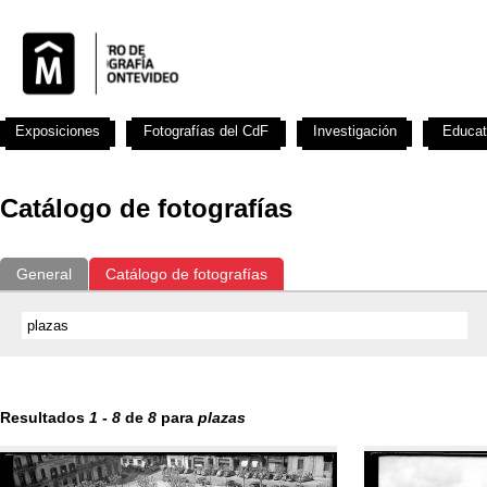
Exposiciones
Fotografías del CdF
Investigación
Educat
Catálogo de fotografías
General
Catálogo de fotografías
Resultados
1
-
8
de
8
para
plazas