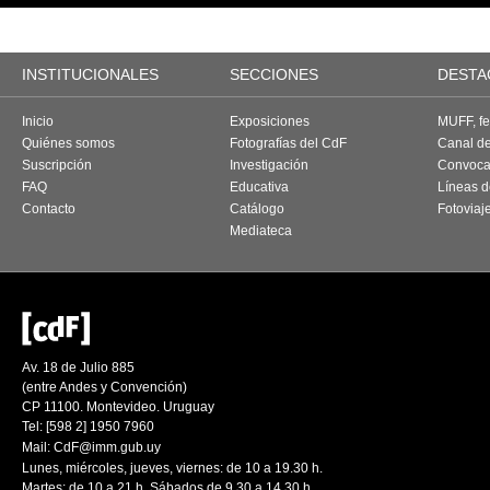
INSTITUCIONALES
SECCIONES
DESTA
Inicio
Exposiciones
MUFF, fes
Quiénes somos
Fotografías del CdF
Canal d
Suscripción
Investigación
Convoca
FAQ
Educativa
Líneas d
Contacto
Catálogo
Fotoviaj
Mediateca
Av. 18 de Julio 885
(entre Andes y Convención)
CP 11100. Montevideo. Uruguay
Tel: [598 2] 1950 7960
Mail:
CdF@imm.gub.uy
Lunes, miércoles, jueves, viernes: de 10 a 19.30 h.
Martes: de 10 a 21 h. Sábados de 9.30 a 14.30 h.