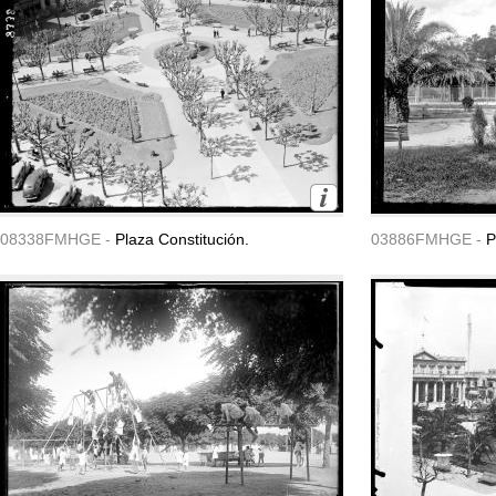
08338FMHGE -
Plaza Constitución.
03886FMHGE -
P