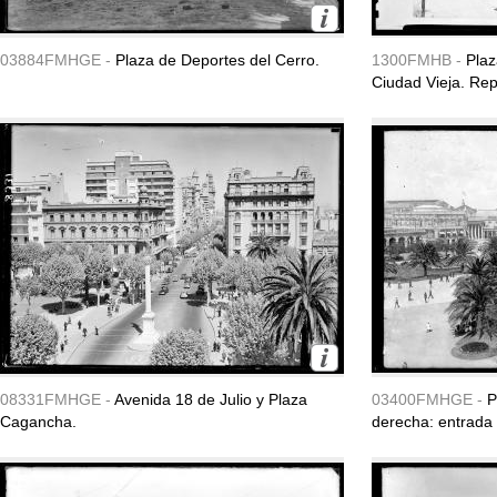
03884FMHGE -
Plaza de Deportes del Cerro.
1300FMHB -
Plaz
Ciudad Vieja. Re
08331FMHGE -
Avenida 18 de Julio y Plaza
03400FMHGE -
P
Cagancha.
derecha: entrada 