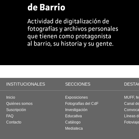
INSTITUCIONALES
SECCIONES
DESTA
Inicio
Exposiciones
MUFF, fes
Quiénes somos
Fotografías del CdF
Canal d
Suscripción
Investigación
Convoca
FAQ
Educativa
Líneas d
Contacto
Catálogo
Fotoviaj
Mediateca