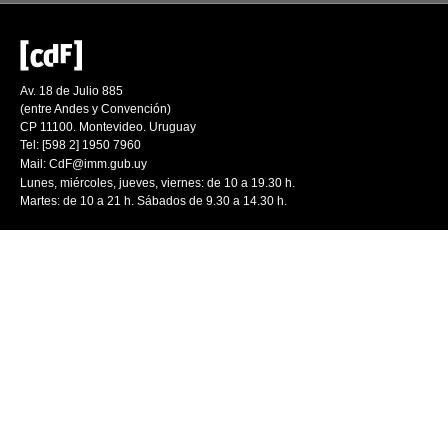
Av. 18 de Julio 885
(entre Andes y Convención)
CP 11100. Montevideo. Uruguay
Tel: [598 2] 1950 7960
Mail:
CdF@imm.gub.uy
Lunes, miércoles, jueves, viernes: de 10 a 19.30 h.
Martes: de 10 a 21 h. Sábados de 9.30 a 14.30 h.