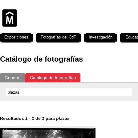
Exposiciones
Fotografías del CdF
Investigación
Educat
Catálogo de fotografías
General
Catálogo de fotografías
Resultados
1
-
1
de
1
para
plazas