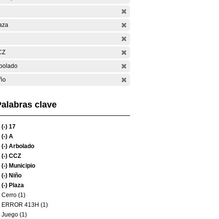
aza
CZ
bolado
ño
alabras clave
(-)
17
(-)
A
(-)
Arbolado
(-)
CCZ
(-)
Municipio
(-)
Niño
(-)
Plaza
Cerro (1)
ERROR 413H (1)
Juego (1)