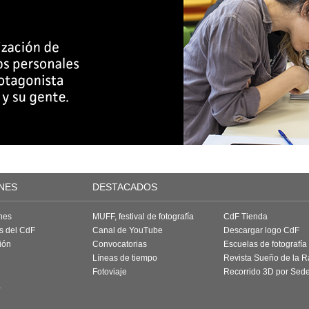
NES
DESTACADOS
nes
MUFF, festival de fotografía
CdF Tienda
as del CdF
Canal de YouTube
Descargar logo CdF
ión
Convocatorias
Escuelas de fotografía
Líneas de tiempo
Revista Sueño de la 
Fotoviaje
Recorrido 3D por Sed
a