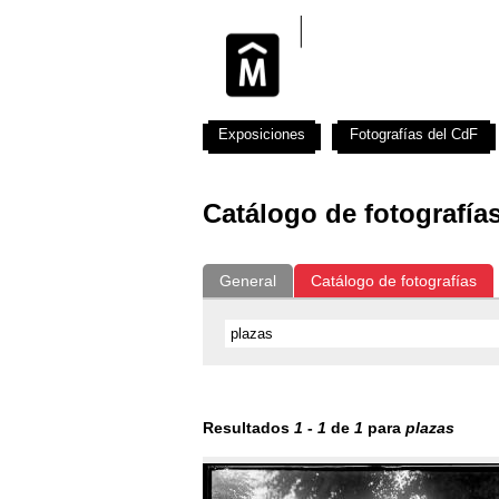
Exposiciones
Fotografías del CdF
Catálogo de fotografía
General
Catálogo de fotografías
Resultados
1
-
1
de
1
para
plazas