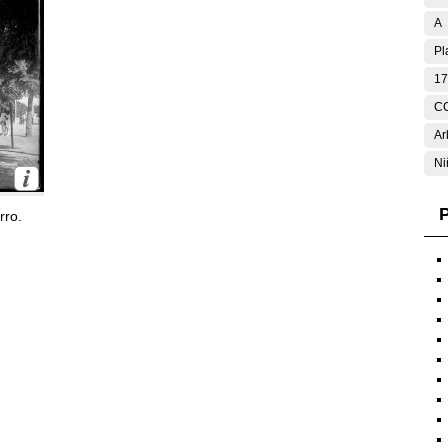
A
Pl
17
C
Ar
Ni
P
rro.