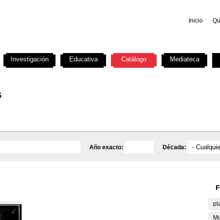
Inicio
Qu
Investigación
Educativa
Catálogo
Mediateca
s
Año exacto:
Década:
F
pl
Mu