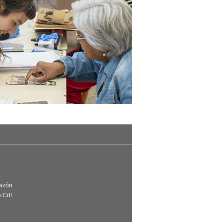
Razón
e CdF